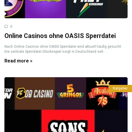
0
Online Casinos ohne OASIS Sperrdatei
Nach Online Casinos ohne OASIS Sperrdatei wird aktuell häufig gesucht.
Die zentrale Sperrdatei Glücksspiel sorgt in Deutschland seit ...
Read more »
Ratgeber