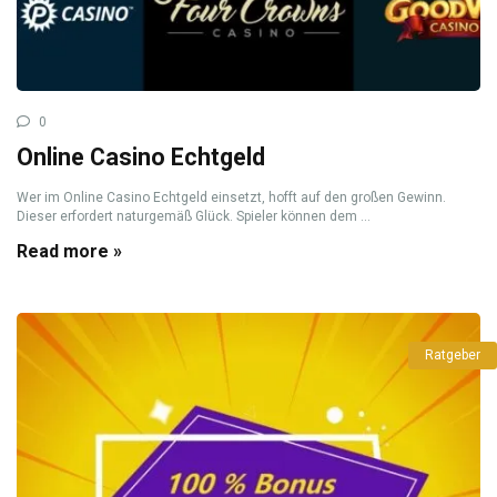
0
Online Casino Echtgeld
Wer im Online Casino Echtgeld einsetzt, hofft auf den großen Gewinn.
Dieser erfordert naturgemäß Glück. Spieler können dem ...
Read more »
Ratgeber