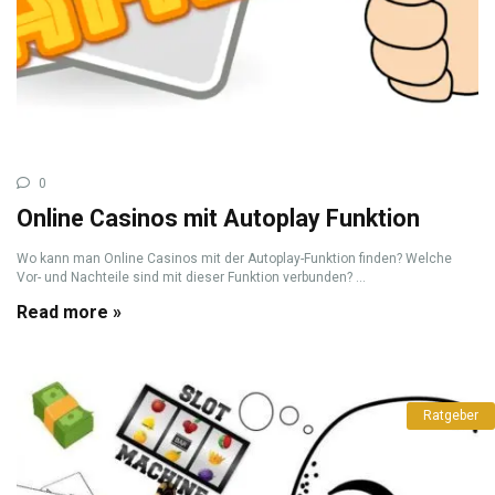
0
Online Casinos mit Autoplay Funktion
Wo kann man Online Casinos mit der Autoplay-Funktion finden? Welche
Vor- und Nachteile sind mit dieser Funktion verbunden? ...
Read more »
Ratgeber