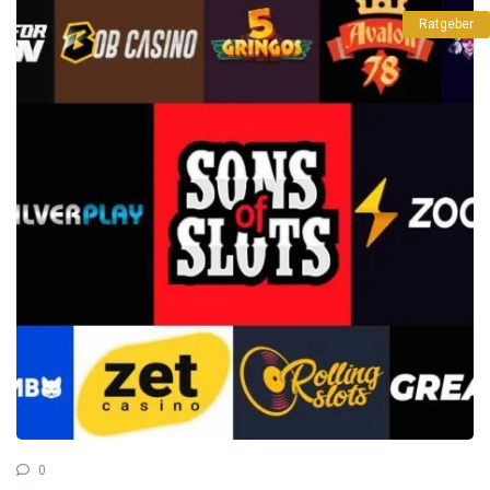
Ratgeber
0