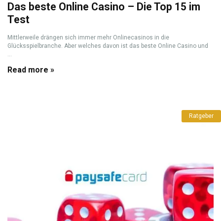
Das beste Online Casino – Die Top 15 im
Test
Mittlerweile drängen sich immer mehr Onlinecasinos in die
Glücksspielbranche. Aber welches davon ist das beste Online Casino und
...
Read more »
Ratgeber