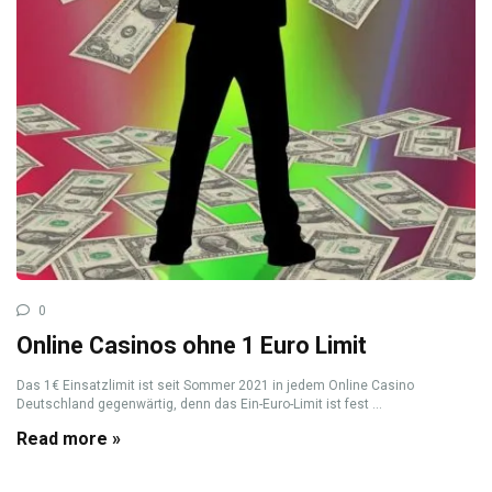
0
Online Casinos ohne 1 Euro Limit
Das 1€ Einsatzlimit ist seit Sommer 2021 in jedem Online Casino
Deutschland gegenwärtig, denn das Ein-Euro-Limit ist fest ...
Read more »