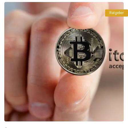
Ratgeber