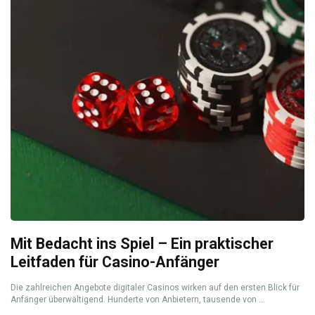
Mit Bedacht ins Spiel – Ein praktischer
Leitfaden für Casino-Anfänger
Die zahlreichen Angebote digitaler Casinos wirken auf den ersten Blick für
Anfänger überwältigend. Hunderte von Anbietern, tausende von ...