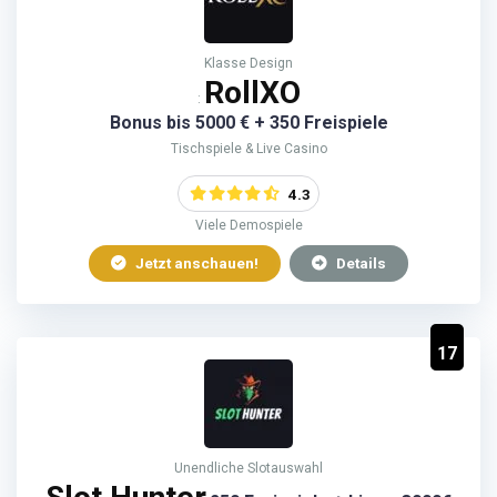
Klasse Design
RollXO
:
Bonus bis 5000 € + 350 Freispiele
Tischspiele & Live Casino
4.3
Viele Demospiele
Jetzt anschauen!
Details
17
Unendliche Slotauswahl