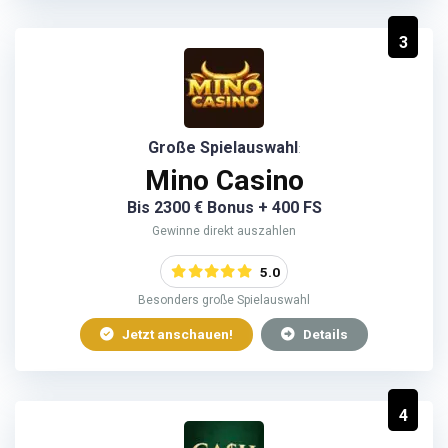
3
Große Spielauswahl
:
Mino Casino
Bis 2300 € Bonus + 400 FS
Gewinne direkt auszahlen
5.0
Besonders große Spielauswahl
Jetzt anschauen!
Details
4