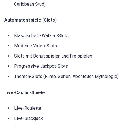
Caribbean Stud)
Automatenspiele (Slots)
Klassische 3-Walzen-Slots
Moderne Video-Slots
Slots mit Bonusspielen und Freispielen
Progressive Jackpot-Slots
Themen-Slots (Filme, Serien, Abenteuer, Mythologie)
Live-Casino-Spiele
Live-Roulette
Live-Blackjack