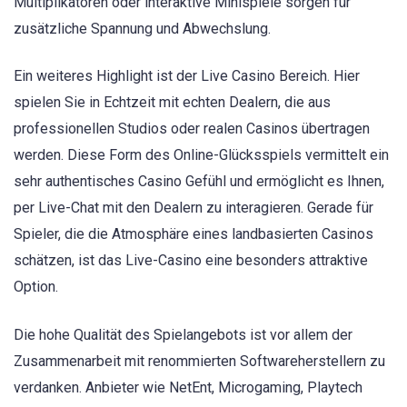
Multiplikatoren oder interaktive Minispiele sorgen für
zusätzliche Spannung und Abwechslung.
Ein weiteres Highlight ist der Live Casino Bereich. Hier
spielen Sie in Echtzeit mit echten Dealern, die aus
professionellen Studios oder realen Casinos übertragen
werden. Diese Form des Online-Glücksspiels vermittelt ein
sehr authentisches Casino Gefühl und ermöglicht es Ihnen,
per Live-Chat mit den Dealern zu interagieren. Gerade für
Spieler, die die Atmosphäre eines landbasierten Casinos
schätzen, ist das Live-Casino eine besonders attraktive
Option.
Die hohe Qualität des Spielangebots ist vor allem der
Zusammenarbeit mit renommierten Softwareherstellern zu
verdanken. Anbieter wie NetEnt, Microgaming, Playtech