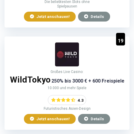
Die beliebtesten Slots ohne
Spielpausen
Jetzt anschauen!
Details
19
Großes Live Casino:
WildTokyo
250% bis 3000 € + 600 Freispiele
10.000 und mehr Spiele
4.3
Futuristisches Asien-Design
Jetzt anschauen!
Details