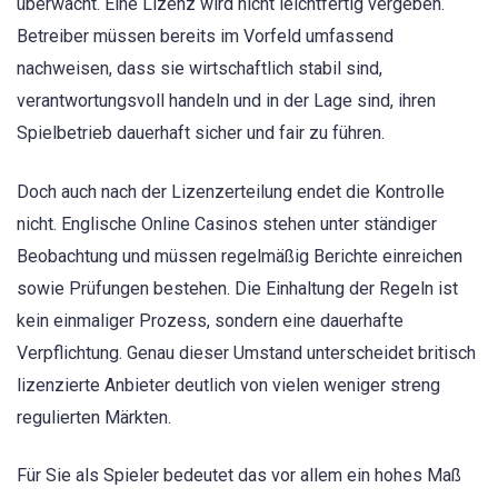
überwacht. Eine Lizenz wird nicht leichtfertig vergeben.
Betreiber müssen bereits im Vorfeld umfassend
nachweisen, dass sie wirtschaftlich stabil sind,
verantwortungsvoll handeln und in der Lage sind, ihren
Spielbetrieb dauerhaft sicher und fair zu führen.
Doch auch nach der Lizenzerteilung endet die Kontrolle
nicht. Englische Online Casinos stehen unter ständiger
Beobachtung und müssen regelmäßig Berichte einreichen
sowie Prüfungen bestehen. Die Einhaltung der Regeln ist
kein einmaliger Prozess, sondern eine dauerhafte
Verpflichtung. Genau dieser Umstand unterscheidet britisch
lizenzierte Anbieter deutlich von vielen weniger streng
regulierten Märkten.
Für Sie als Spieler bedeutet das vor allem ein hohes Maß