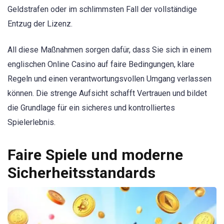
Geldstrafen oder im schlimmsten Fall der vollständige
Entzug der Lizenz.
All diese Maßnahmen sorgen dafür, dass Sie sich in einem
englischen Online Casino auf faire Bedingungen, klare
Regeln und einen verantwortungsvollen Umgang verlassen
können. Die strenge Aufsicht schafft Vertrauen und bildet
die Grundlage für ein sicheres und kontrolliertes
Spielerlebnis.
Faire Spiele und moderne
Sicherheitsstandards