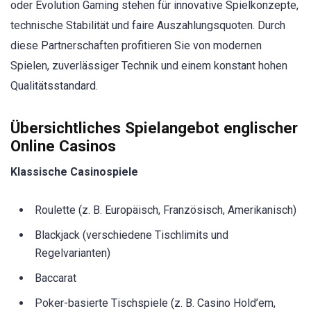
oder Evolution Gaming stehen für innovative Spielkonzepte,
technische Stabilität und faire Auszahlungsquoten. Durch
diese Partnerschaften profitieren Sie von modernen
Spielen, zuverlässiger Technik und einem konstant hohen
Qualitätsstandard.
Übersichtliches Spielangebot englischer
Online Casinos
Klassische Casinospiele
Roulette (z. B. Europäisch, Französisch, Amerikanisch)
Blackjack (verschiedene Tischlimits und
Regelvarianten)
Baccarat
Poker-basierte Tischspiele (z. B. Casino Hold’em,