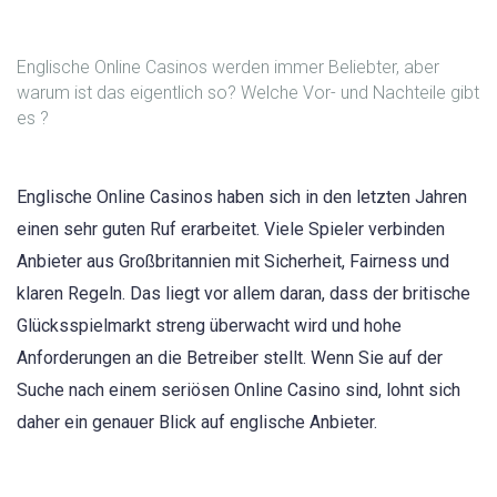
Englische Online Casinos werden immer Beliebter, aber
warum ist das eigentlich so? Welche Vor- und Nachteile gibt
es ?
Englische Online Casinos haben sich in den letzten Jahren
einen sehr guten Ruf erarbeitet. Viele Spieler verbinden
Anbieter aus Großbritannien mit Sicherheit, Fairness und
klaren Regeln. Das liegt vor allem daran, dass der britische
Glücksspielmarkt streng überwacht wird und hohe
Anforderungen an die Betreiber stellt. Wenn Sie auf der
Suche nach einem seriösen Online Casino sind, lohnt sich
daher ein genauer Blick auf englische Anbieter.