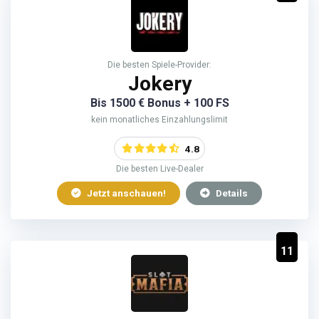
Die besten Spiele-Provider:
Jokery
Bis 1500 € Bonus + 100 FS
kein monatliches Einzahlungslimit
4.8
Die besten Live-Dealer
Jetzt anschauen!
Details
11