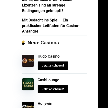
Lizenzen sind an strenge
Bedingungen geknüpft?
Mit Bedacht ins Spiel – Ein
praktischer Leitfaden für Casino-
Anfänger
Neue Casinos
Hugo Casino
Jetzt anschauen!
CashLounge
Jetzt anschauen!
Hollywin