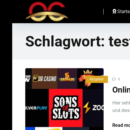
Starts
Schlagwort:
tes
Ratgeber
0
Onli
Hier seh
und diese
Read mo