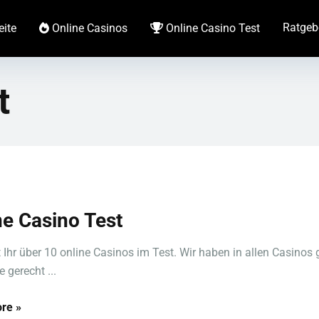
Ratgeb
eite
Online Casinos
Online Casino Test
t
ne Casino Test
t Ihr über 10 online Casinos im Test. Wir haben in allen Casinos 
 gerecht ...
re »