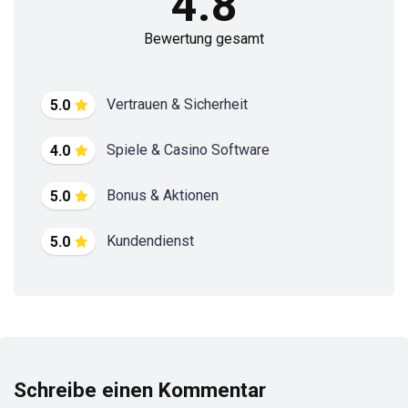
4.8
Bewertung gesamt
Vertrauen & Sicherheit
5.0
Spiele & Casino Software
4.0
Bonus & Aktionen
5.0
Kundendienst
5.0
Schreibe einen Kommentar