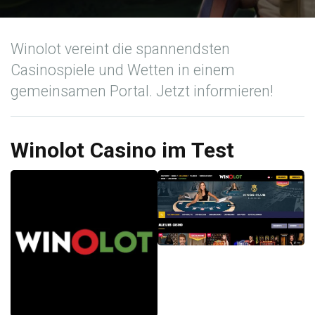
Winolot vereint die spannendsten
Casinospiele und Wetten in einem
gemeinsamen Portal. Jetzt informieren!
Winolot Casino im Test