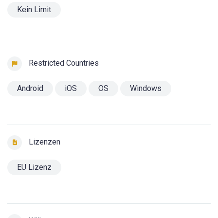
Kein Limit
Restricted Countries
Android
iOS
OS
Windows
Lizenzen
EU Lizenz