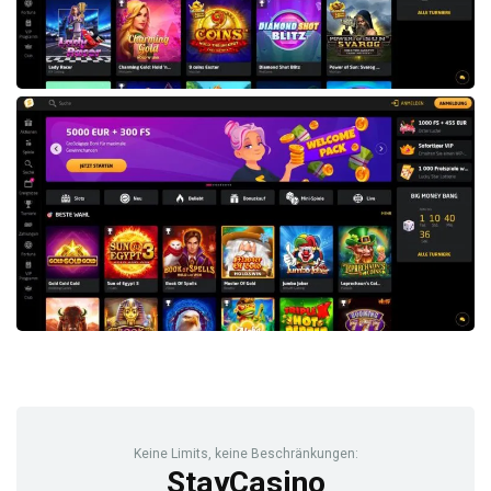
Keine Limits, keine Beschränkungen:
StayCasino