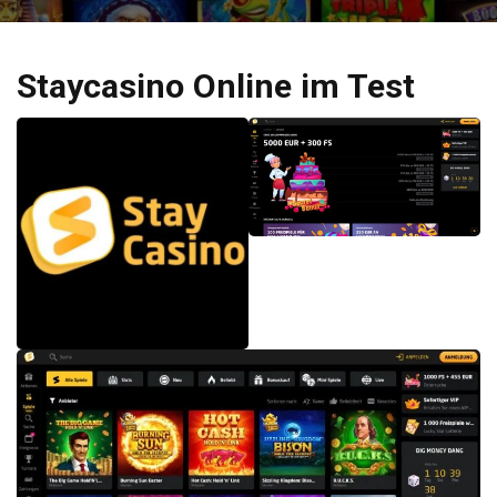
Staycasino Online im Test