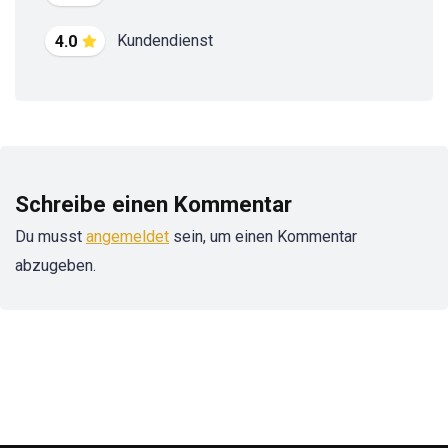
Kundendienst
4.0
Schreibe einen Kommentar
Du musst
angemeldet
sein, um einen Kommentar
abzugeben.