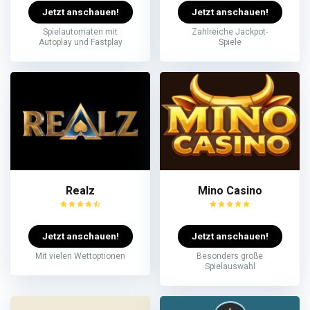
Jetzt anschauen!
Jetzt anschauen!
Spielautomaten mit
Zahlreiche Jackpot-
Autoplay und Fastplay
Spiele
Realz
Mino Casino
Jetzt anschauen!
Jetzt anschauen!
Mit vielen Wettoptionen
Besonders große
Spielauswahl