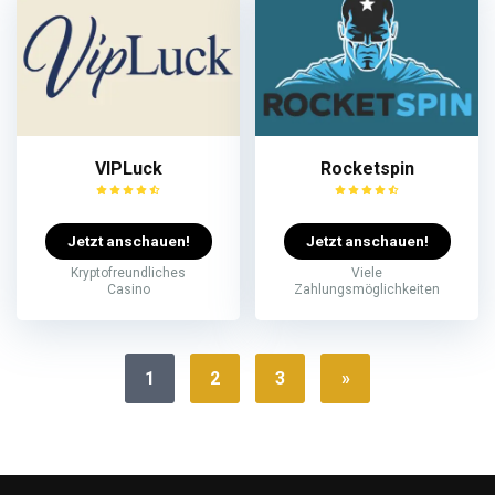
VIPLuck
Rocketspin
Jetzt anschauen!
Jetzt anschauen!
Kryptofreundliches
Viele
Casino
Zahlungsmöglichkeiten
1
2
3
»